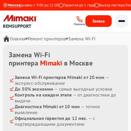
екс
Москва
Ежедневно с 9:00 до 21:00
Гарантия до 1 года
Выезд мастера беспл
Заявка
Позвонить
REMSUPPORT
Главная
Ремонт принтеров
Замена Wi-Fi
Замена Wi-Fi
принтера
Mimaki
в Москве
Замена Wi-Fi принтеров Mimaki от 20 мин
—
экспресс-обслуживание
До 30% экономии
— самые выгодные условия
Контроль на каждом этапе
— от диагностики до
выдачи
Диагностика Mimaki от 10 мин
— точное
выявление
Официальная гарантия до 12 мес.
— с
подтверждающими документами