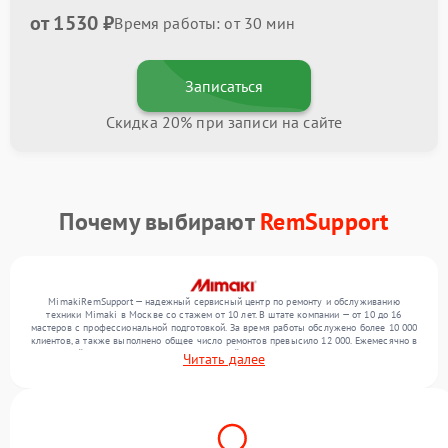
от 1530 ₽
Время работы: от 30 мин
Записаться
Скидка 20% при записи на сайте
Почему выбирают
RemSupport
MimakiRemSupport — надежный сервисный центр по ремонту и обслуживанию
техники Mimaki в Москве со стажем от 10 лет. В штате компании — от 10 до 16
мастеров с профессиональной подготовкой. За время работы обслужено более 10 000
клиентов, а также выполнено общее число ремонтов превысило 12 000. Ежемесячно в
сервисный центр поступает более 300 устройств, включая , , . Мы беремся за задачи
Читать далее
любой сложности и поддерживаем высокий стандарт качества благодаря опыту
команды.