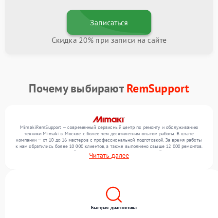
Записаться
Скидка 20% при записи на сайте
Почему выбирают
RemSupport
MimakiRemSupport — современный сервисный центр по ремонту и обслуживанию
техники Mimaki в Москве с более чем десятилетним опытом работы. В штате
компании — от 10 до 16 мастеров с профессиональной подготовкой. За время работы
к нам обратились более 10 000 клиентов, а также выполнено свыше 12 000 ремонтов.
Ежемесячно в сервисный центр поступает более 300 обращений, включая , , . Мы
Читать далее
устраняем поломки любой сложности и обеспечиваем надежный результат благодаря
отлаженным процессам ремонта.
Быстрая диагностика