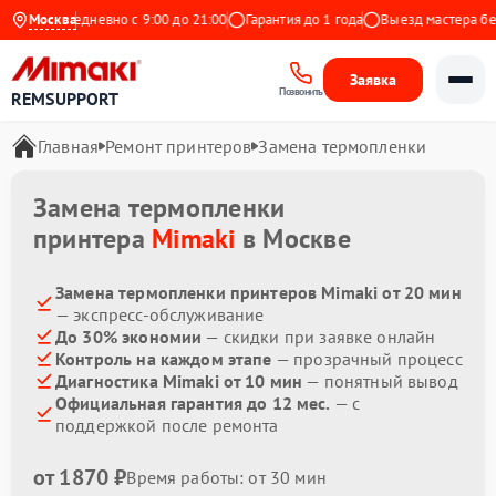
декс
Москва
Ежедневно с 9:00 до 21:00
Гарантия до 1 года
Выезд мастера бесп
Заявка
Позвонить
REMSUPPORT
Главная
Ремонт принтеров
Замена термопленки
Замена термопленки
принтера
Mimaki
в Москве
Замена термопленки принтеров Mimaki от 20 мин
— экспресс-обслуживание
До 30% экономии
— скидки при заявке онлайн
Контроль на каждом этапе
— прозрачный процесс
Диагностика Mimaki от 10 мин
— понятный вывод
Официальная гарантия до 12 мес.
— с
поддержкой после ремонта
от 1870 ₽
Время работы: от 30 мин