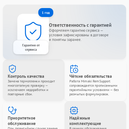
1 год
Ответственность с гарантией
Оформляем гарантию сервиса —
условия зафиксированы в договоре
и понятны заранее.
Гарантия от
сервиса
Контроль качества
Чёткие обязательства
Замена термопленки проходит
Работа Mimaki RemSupport
многоэтапную проверку —
сопровождается прописанными
исключаем недоработки и
гарантийными условиями — без
повторные сбои.
размытых формулировок.
Приоритетное
Надёжные
обслуживание
комплектующие
При гарантийном случае замена
В рамках обслуживания