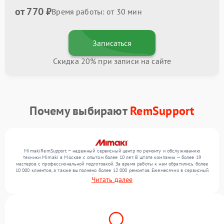
от 770 ₽
Время работы: от 30 мин
Записаться
Скидка 20% при записи на сайте
Почему выбирают
RemSupport
MimakiRemSupport — надежный сервисный центр по ремонту и обслуживанию
техники Mimaki в Москве с опытом более 10 лет. В штате компании — более 19
мастеров с профессиональной подготовкой. За время работы к нам обратились более
10 000 клиентов, а также выполнено более 12 000 ремонтов. Ежемесячно в сервисный
центр поступает от 300 устройств, включая , , . Мы устраняем поломки любой
Читать далее
сложности и поддерживаем высокий стандарт качества благодаря использованию
современного оборудования.