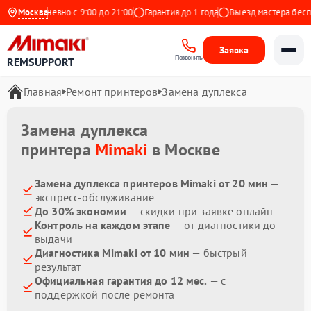
с
Ежедневно с 9:00 до 21:00
Москва
Гарантия до 1 года
Выезд мастера беспла
Заявка
Позвонить
REMSUPPORT
Главная
Ремонт принтеров
Замена дуплекса
Замена дуплекса
принтера
Mimaki
в Москве
Замена дуплекса принтеров Mimaki от 20 мин
—
экспресс-обслуживание
До 30% экономии
— скидки при заявке онлайн
Контроль на каждом этапе
— от диагностики до
выдачи
Диагностика Mimaki от 10 мин
— быстрый
результат
Официальная гарантия до 12 мес.
— с
поддержкой после ремонта