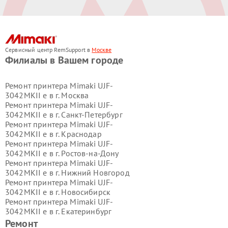
Сервисный центр RemSupport в
Москве
Филиалы в Вашем городе
Ремонт принтера Mimaki UJF-
3042MKII e в г.
Москва
Ремонт принтера Mimaki UJF-
3042MKII e в г.
Санкт-Петербург
Ремонт принтера Mimaki UJF-
3042MKII e в г.
Краснодар
Ремонт принтера Mimaki UJF-
3042MKII e в г.
Ростов-на-Дону
Ремонт принтера Mimaki UJF-
3042MKII e в г.
Нижний Новгород
Ремонт принтера Mimaki UJF-
3042MKII e в г.
Новосибирск
Ремонт принтера Mimaki UJF-
3042MKII e в г.
Екатеринбург
Ремонт принтера Mimaki UJF-
Ремонт