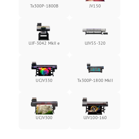
Tx300P-1800B
JV150
UJF-3042 MkII e
UJV55-320
UCJV330
Tx300P-1800 MkII
UCJV300
UJV100-160