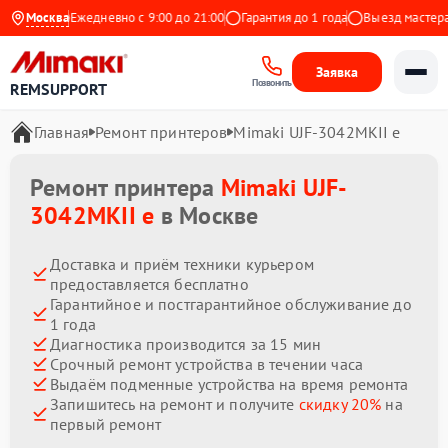
Яндекс
Москва
Ежедневно с 9:00 до 21:00
Гарантия до 1 года
Выезд мастера бе
Заявка
Позвонить
REMSUPPORT
Главная
Ремонт принтеров
Mimaki UJF-3042MKII e
Ремонт принтера
Mimaki UJF-
3042MKII e
в Москве
Доставка и приём техники курьером
предоставляется бесплатно
Гарантийное и постгарантийное обслуживание до
1 года
Диагностика производится за 15 мин
Срочный ремонт устройства в течении часа
Выдаём подменные устройства на время ремонта
Запишитесь на ремонт и получите
скидку 20%
на
первый ремонт