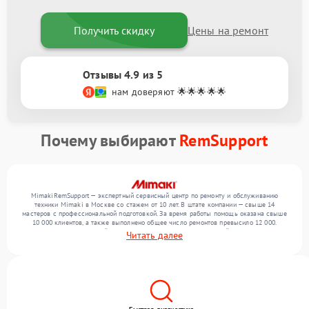
Получить скидку
Цены на ремонт
Отзывы 4.9 из 5
нам доверяют 🌟🌟🌟🌟🌟
Почему выбирают
RemSupport
MimakiRemSupport — экспертный сервисный центр по ремонту и обслуживанию
техники Mimaki в Москве со стажем от 10 лет. В штате компании — свыше 14
мастеров с профессиональной подготовкой. За время работы помощь оказана свыше
10 000 клиентов, а также выполнено общее число ремонтов превысило 12 000.
Ежемесячно в сервисный центр поступает более 300 обращений, включая , , . Мы
Читать далее
работаем с широким спектром неисправностей и предлагаем стабильный уровень
сервиса благодаря опыту команды.