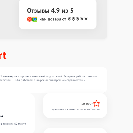
Отзывы 4.9 из 5
нам доверяют 🌟🌟🌟🌟🌟
rt
19 инженеров с профессиональной подготовкой. За время работы помощь
включая , , . Мы работаем с широким спектром неисправностей и
50 000+
довольных клиентов по всей России
ki
в течении 60 минут.