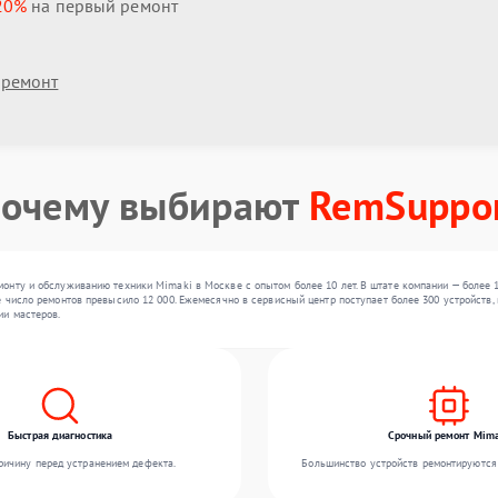
20%
на первый ремонт
 ремонт
очему выбирают
RemSuppo
онту и обслуживанию техники Mimaki в Москве с опытом более 10 лет. В штате компании — более 
 число ремонтов превысило 12 000. Ежемесячно в сервисный центр поступает более 300 устройств, 
ии мастеров.
Быстрая диагностика
Срочный ремонт Mima
ичину перед устранением дефекта.
Большинство устройств ремонтируются 