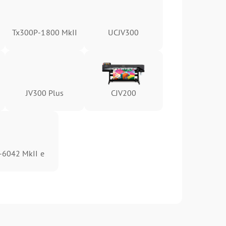
Tx300P-1800 MkII
UCJV300
JV300 Plus
CJV200
-6042 MkII e