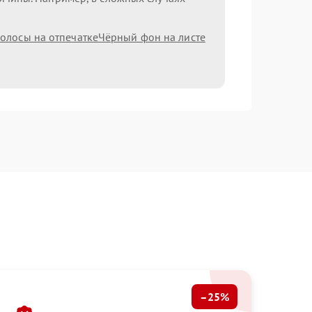
олосы на отпечатке
Чёрный фон на листе
–25%