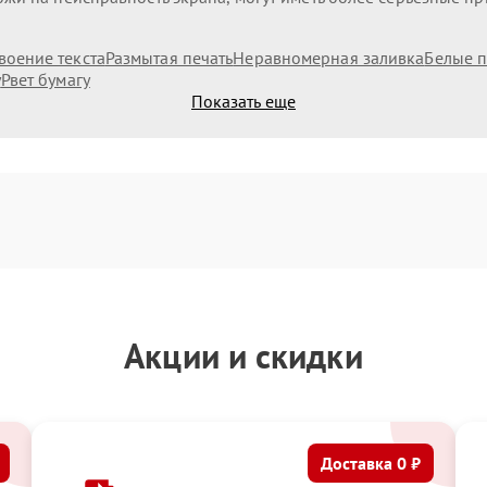
воение текста
Размытая печать
Неравномерная заливка
Белые п
у
Рвет бумагу
Показать еще
Акции и скидки
Доставка 0 ₽