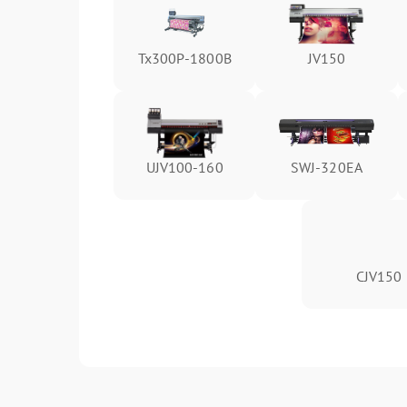
Tx300P-1800B
JV150
UJV100-160
SWJ-320EA
CJV150