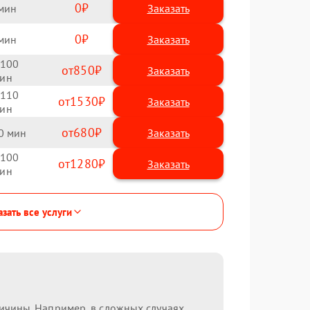
0
Заказать
0
Заказать
100
850
110
1530
680
0
100
1280
зать все услуги
ричины. Например, в сложных случаях