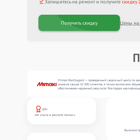
Запишитесь на ремонт и получите
скидку 
Получить скидку
Цены на
П
MimakiRemSupport — проверенный сервисный центр по рем
оказана свыше 10 000 клиентов, а также выполнено общее
обеспечиваем надежный результат благодаря квалификац
13+
лет опыта в ремонте техники
Выясним пр