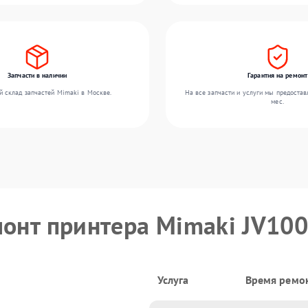
Запчасти в наличии
Гарантия на ремонт
 склад запчастей Mimaki в Москве.
На все запчасти и услуги мы предостав
мес.
монт принтера Mimaki JV10
Услуга
Время ремо