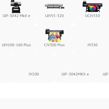
UJF-3042 MkII e
UJV55-320
UCJV330
UJV100-160 Plus
CJV300 Plus
JV330
JV200
UJF-3042MKII e
UJF