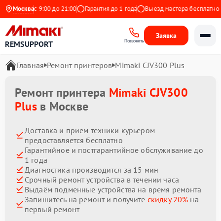
дневно с 9:00 до 21:00
Москва
Гарантия до 1 года
Выезд мастера бесплатно
Заявка
Позвонить
REMSUPPORT
Главная
Ремонт принтеров
Mimaki CJV300 Plus
Ремонт принтера
Mimaki CJV300
Plus
в Москве
Доставка и приём техники курьером
предоставляется бесплатно
Гарантийное и постгарантийное обслуживание до
1 года
Диагностика производится за 15 мин
Срочный ремонт устройства в течении часа
Выдаём подменные устройства на время ремонта
Запишитесь на ремонт и получите
скидку 20%
на
первый ремонт