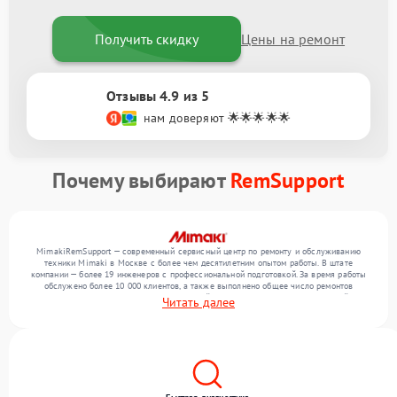
Получить скидку
Цены на ремонт
Отзывы 4.9 из 5
нам доверяют 🌟🌟🌟🌟🌟
Почему выбирают
RemSupport
MimakiRemSupport — современный сервисный центр по ремонту и обслуживанию
техники Mimaki в Москве с более чем десятилетним опытом работы. В штате
компании — более 19 инженеров с профессиональной подготовкой. За время работы
обслужено более 10 000 клиентов, а также выполнено общее число ремонтов
превысило 12 000. Ежемесячно в сервисный центр поступает более 300 устройств,
Читать далее
включая , , . Мы работаем с широким спектром неисправностей и обеспечиваем
надежный результат благодаря отлаженным процессам ремонта.