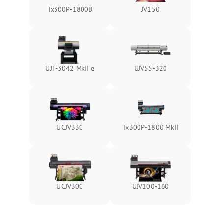
Tx300P-1800B
JV150
UJF-3042 MkII e
UJV55-320
UCJV330
Tx300P-1800 MkII
UCJV300
UJV100-160