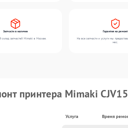
Запчасти в наличии
Гарантия на ремонт
 склад запчастей Mimaki в Москве.
На все запчасти и услуги мы предостав
мес.
монт принтера Mimaki CJV1
Услуга
Время ремо