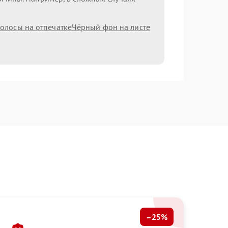
олосы на отпечатке
Чёрный фон на листе
–25%