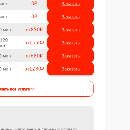
0
Заказать
0
Заказать
850
0
120
1530
680
0
1280
0
зать все услуги
ричины. Например, в сложных случаях