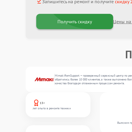
Запишитесь на ремонт и получите
скидку 
Получить скидку
Цены на
П
MimakiRemSupport — проверенный сервисный центр по ремо
обратились более 10 000 клиентов, а также выполнено бол
качества благодаря отлаженным процессам ремонта.
13+
лет опыта в ремонте техники
Выясним пр