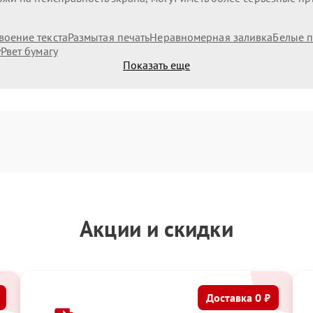
воение текста
Размытая печать
Неравномерная заливка
Белые п
у
Рвет бумагу
Показать еще
Акции и скидки
Доставка 0 ₽