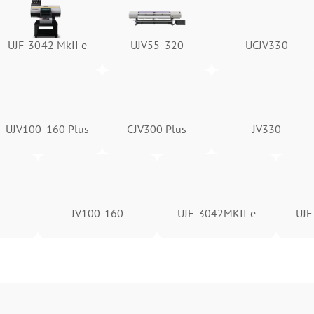
UJF-3042 MkII e
UJV55-320
UCJV330
UJV100-160 Plus
CJV300 Plus
JV330
JV100-160
UJF-3042MKII e
UJF