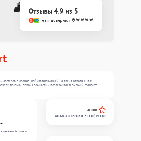
Отзывы 4.9 из 5
нам доверяют 🌟🌟🌟🌟🌟
rt
16 мастеров с профильной квалификацией. За время работы к нам
устраняем поломки любой сложности и поддерживаем высокий стандарт
50 000+
довольных клиентов по всей России
ki
в течении 60 минут.