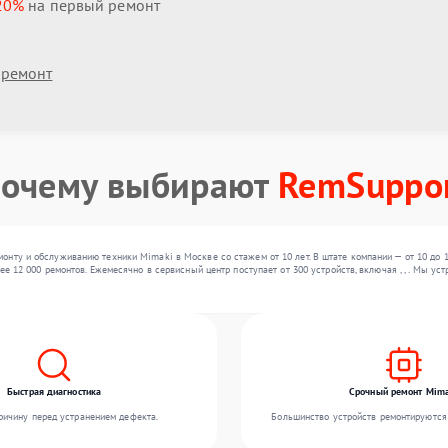
20%
на первый ремонт
 ремонт
очему выбирают
RemSuppo
нту и обслуживанию техники Mimaki в Москве со стажем от 10 лет. В штате компании — от 10 до 
ее 12 000 ремонтов. Ежемесячно в сервисный центр поступает от 300 устройств, включая , , . Мы 
Быстрая диагностика
Срочный ремонт Mima
ичину перед устранением дефекта.
Большинство устройств ремонтируются 