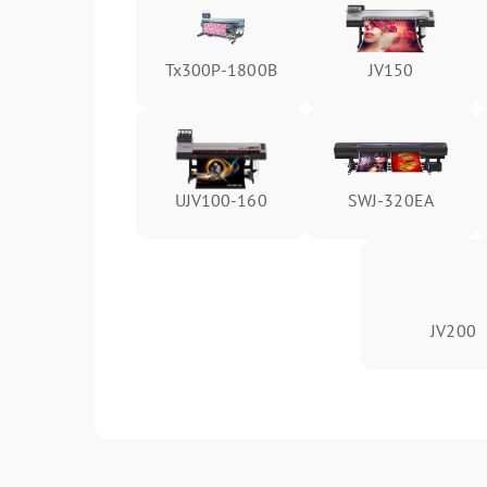
Tx300P-1800B
JV150
UJV100-160
SWJ-320EA
JV200