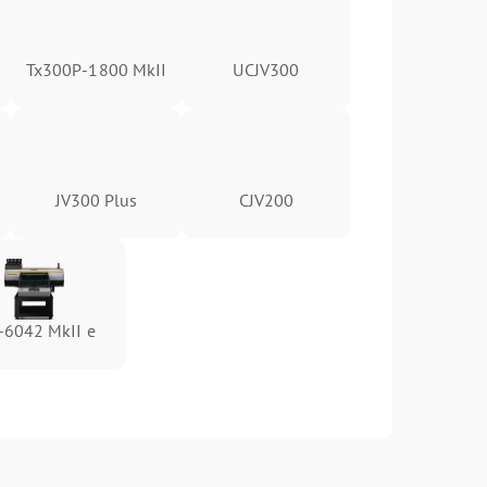
Tx300P-1800 MkII
UCJV300
JV300 Plus
CJV200
-6042 MkII e