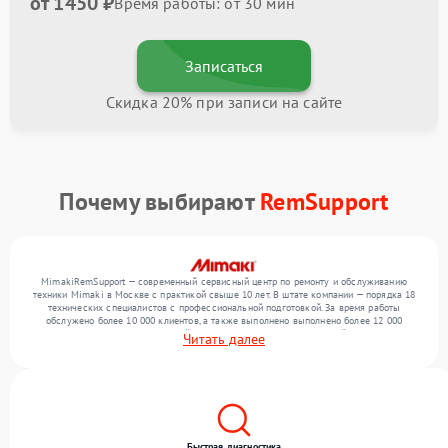
от 1450 ₽
Время работы: от 30 мин
Записаться
Скидка 20% при записи на сайте
Почему выбирают
RemSupport
MimakiRemSupport — современный сервисный центр по ремонту и обслуживанию
техники Mimaki в Москве с практикой свыше 10 лет. В штате компании — порядка 18
технических специалистов с профессиональной подготовкой. За время работы
обслужено более 10 000 клиентов, а также выполнено выполнено более 12 000
ремонтов. Ежемесячно в сервисный центр поступает более 300 устройств, включая , , .
Читать далее
Мы беремся за задачи любой сложности и гарантируем высокое качество
обслуживания благодаря опыту команды.
Быстрая диагностика