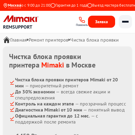
Ежедневно с 9:00 до 21:00
Москва
Гарантия до 1 года
Выезд мастера бесплатно
Заявка
Позвонить
REMSUPPORT
Главная
Ремонт принтеров
Чистка блока проявки
Чистка блока проявки
принтера
Mimaki
в Москве
Чистка блока проявки принтеров Mimaki от 20
мин
— приоритетный ремонт
До 30% экономии
— всегда свежие акции и
спецпредложения
Контроль на каждом этапе
— прозрачный процесс
Диагностика Mimaki от 10 мин
— понятный вывод
Официальная гарантия до 12 мес.
— с
поддержкой после ремонта