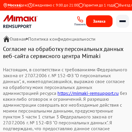
4.9 на Яндекс
Москва
Ежедневно с 9:00 до 21:00
Гарантия до 1 года
Выезд ма
Заявка
Позвонить
REMSUPPORT
Главная
Политика конфиденциальности
Согласие на обработку персональных данных
веб-сайта сервисного центра Mimaki
Настоящим, в соответствии с требованиями Федерального
закона от 27.07.2006 г. № 152-ФЗ "О персональных
данных", я, нижеподписавшийся, выражаю свое согласие
на обработку моих персональных данных
администрацией ресурса
https://mimaki-remsupport.ru
без
каких-либо оговорок и ограничений. Я разрешаю
администрации совершать все необходимые действия с
моими персональными данными, предусмотренные
пунктом 3 части 1 статьи 3 Федерального закона от
27.07.2006 г. № 152-ФЗ "О персональных данных". Я
подтверждаю, что предоставляю данное согласие