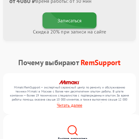
от 4080 ₽
Время работы: от 30 мин
Записаться
Скидка 20% при записи на сайте
Почему выбирают
RemSupport
MimakiRemSupport — экспертный сервисный центр по ремонту и обслуживанию
техники Mimaki в Москве с более чем десятилетним опытом работы. В штате
компании — более 19 технических специалистов с подтвержденным опытом. За время
работы помощь оказана свыше 10 000 клиентов, а также выполнено свыше 12 000
ремонтов. Ежемесячно в сервисный центр поступает от 300 устройств, включая , , . Мы
Читать далее
работаем с широким спектром неисправностей и поддерживаем высокий стандарт
качества благодаря опыту команды.
Быстрая диагностика