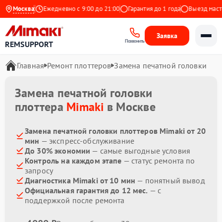
 на Яндекс
Москва
Ежедневно с 9:00 до 21:00
Гарантия до 1 года
Выезд мастер
Заявка
Позвонить
REMSUPPORT
Главная
Ремонт плоттеров
Замена печатной головки
Замена печатной головки
плоттера
Mimaki
в Москве
Замена печатной головки плоттеров Mimaki от 20
мин
— экспресс-обслуживание
До 30% экономии
— самые выгодные условия
Контроль на каждом этапе
— статус ремонта по
запросу
Диагностика Mimaki от 10 мин
— понятный вывод
Официальная гарантия до 12 мес.
— с
поддержкой после ремонта