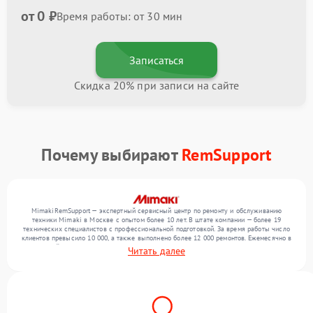
от 0 ₽
Время работы: от 30 мин
Записаться
Скидка 20% при записи на сайте
Почему выбирают
RemSupport
MimakiRemSupport — экспертный сервисный центр по ремонту и обслуживанию
техники Mimaki в Москве с опытом более 10 лет. В штате компании — более 19
технических специалистов с профессиональной подготовкой. За время работы число
клиентов превысило 10 000, а также выполнено более 12 000 ремонтов. Ежемесячно в
сервисный центр поступает свыше 300 единиц техники, включая , , . Мы беремся за
Читать далее
задачи любой сложности и обеспечиваем надежный результат благодаря
использованию современного оборудования.