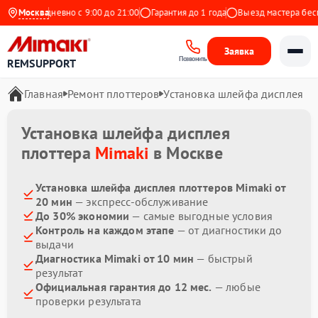
кс
Ежедневно с 9:00 до 21:00
Москва
Гарантия до 1 года
Выезд мастера беспл
Заявка
Позвонить
REMSUPPORT
Главная
Ремонт плоттеров
Установка шлейфа дисплея
Установка шлейфа дисплея
плоттера
Mimaki
в Москве
Установка шлейфа дисплея плоттеров Mimaki от
20 мин
— экспресс-обслуживание
До 30% экономии
— самые выгодные условия
Контроль на каждом этапе
— от диагностики до
выдачи
Диагностика Mimaki от 10 мин
— быстрый
результат
Официальная гарантия до 12 мес.
— любые
проверки результата