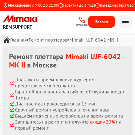
с
Ежедневно с 9:00 до 21:00
Москва
Гарантия до 1 года
Выезд мастера бесплат
Заявка
Позвонить
REMSUPPORT
Главная
Ремонт плоттеров
Mimaki UJF-6042 MK II
Ремонт плоттера
Mimaki UJF-6042
MK II
в Москве
Доставка и приём техники курьером
предоставляется бесплатно
Гарантийное и постгарантийное обслуживание до
1 года
Диагностика производится за 15 мин
Срочный ремонт устройства в течении часа
Выдаём подменные устройства на время ремонта
Запишитесь на ремонт и получите
скидку 20%
на
первый ремонт