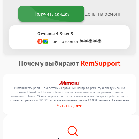
Получить скидку
Цены на ремонт
Отзывы 4.9 из 5
нам доверяют 🌟🌟🌟🌟🌟
Почему выбирают
RemSupport
MimakiRemSupport — экспертный сервисный центр по ремонту и обслуживанию
техники Mimaki в Москве с более чем десятилетним опытом работы. В штате
компании — более 19 инженеров с подтвержденным опытом. За время работы число
клиентов превысило 10 000, а также выполнено свыше 12 000 ремонтов. Ежемесячно
в сервисный центр поступает более 300 устройств, включая , , . Мы беремся за задачи
Читать далее
любой сложности и предлагаем стабильный уровень сервиса благодаря
использованию современного оборудования.