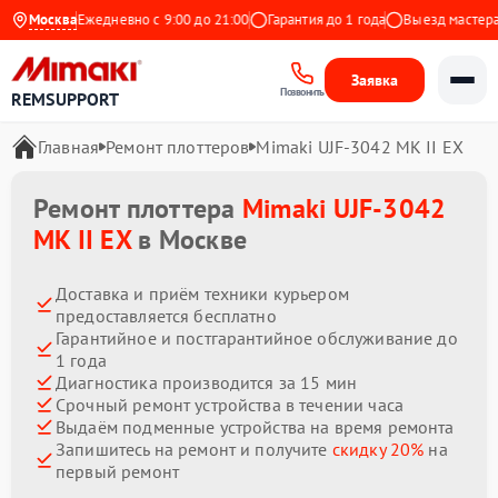
Яндекс
Москва
Ежедневно с 9:00 до 21:00
Гарантия до 1 года
Выезд мастера бе
Заявка
Позвонить
REMSUPPORT
Главная
Ремонт плоттеров
Mimaki UJF-3042 MK II EX
Ремонт плоттера
Mimaki UJF-3042
MK II EX
в Москве
Доставка и приём техники курьером
предоставляется бесплатно
Гарантийное и постгарантийное обслуживание до
1 года
Диагностика производится за 15 мин
Срочный ремонт устройства в течении часа
Выдаём подменные устройства на время ремонта
Запишитесь на ремонт и получите
скидку 20%
на
первый ремонт