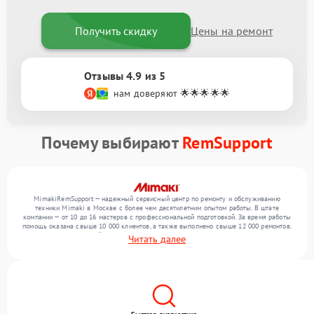
Получить скидку
Цены на ремонт
Отзывы 4.9 из 5
нам доверяют 🌟🌟🌟🌟🌟
Почему выбирают
RemSupport
MimakiRemSupport — надежный сервисный центр по ремонту и обслуживанию
техники Mimaki в Москве с более чем десятилетним опытом работы. В штате
компании — от 10 до 16 мастеров с профессиональной подготовкой. За время работы
помощь оказана свыше 10 000 клиентов, а также выполнено свыше 12 000 ремонтов.
Ежемесячно в сервисный центр поступает свыше 300 единиц техники, включая , , . Мы
Читать далее
устраняем поломки любой сложности и обеспечиваем надежный результат благодаря
опыту команды.