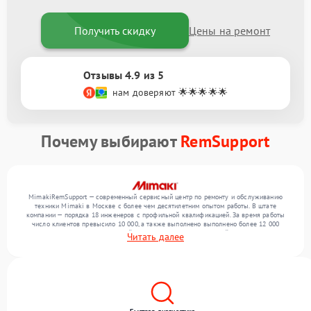
Получить скидку
Цены на ремонт
Отзывы 4.9 из 5
нам доверяют 🌟🌟🌟🌟🌟
Почему выбирают
RemSupport
MimakiRemSupport — современный сервисный центр по ремонту и обслуживанию
техники Mimaki в Москве с более чем десятилетним опытом работы. В штате
компании — порядка 18 инженеров с профильной квалификацией. За время работы
число клиентов превысило 10 000, а также выполнено выполнено более 12 000
ремонтов. Ежемесячно в сервисный центр поступает от 300 устройств, включая , , . Мы
Читать далее
устраняем поломки любой сложности и поддерживаем высокий стандарт качества
благодаря использованию современного оборудования.