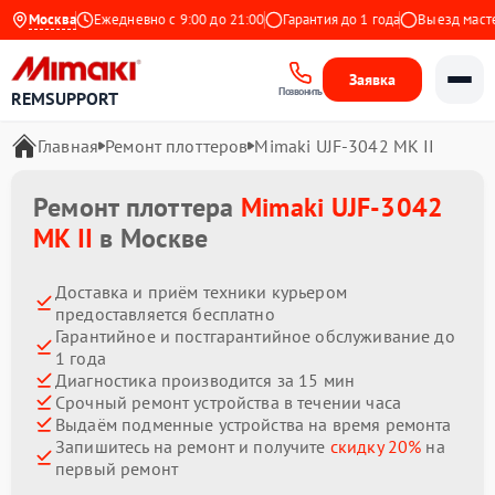
а Яндекс
Москва
Ежедневно с 9:00 до 21:00
Гарантия до 1 года
Выезд мастера
Заявка
Позвонить
REMSUPPORT
Главная
Ремонт плоттеров
Mimaki UJF-3042 MK II
Ремонт плоттера
Mimaki UJF-3042
MK II
в Москве
Доставка и приём техники курьером
предоставляется бесплатно
Гарантийное и постгарантийное обслуживание до
1 года
Диагностика производится за 15 мин
Срочный ремонт устройства в течении часа
Выдаём подменные устройства на время ремонта
Запишитесь на ремонт и получите
скидку 20%
на
первый ремонт