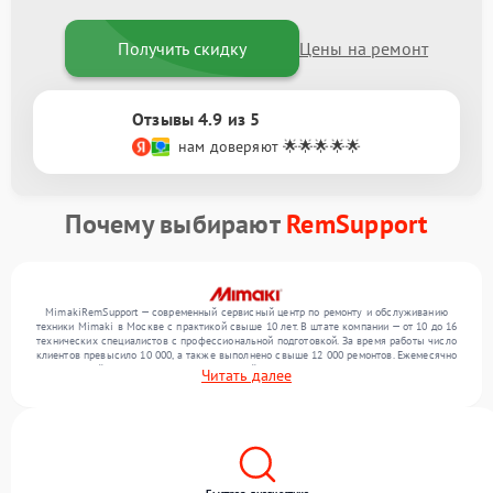
Получить скидку
Цены на ремонт
Отзывы 4.9 из 5
нам доверяют 🌟🌟🌟🌟🌟
Почему выбирают
RemSupport
MimakiRemSupport — современный сервисный центр по ремонту и обслуживанию
техники Mimaki в Москве с практикой свыше 10 лет. В штате компании — от 10 до 16
технических специалистов с профессиональной подготовкой. За время работы число
клиентов превысило 10 000, а также выполнено свыше 12 000 ремонтов. Ежемесячно
в сервисный центр поступает от 300 устройств, включая , , . Мы устраняем поломки
Читать далее
любой сложности и предлагаем стабильный уровень сервиса благодаря отлаженным
процессам ремонта.