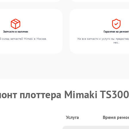
Запчасти в наличии
Гарантия на ремонт
 склад запчастей Mimaki в Москве.
На все запчасти и услуги мы предостав
мес.
монт плоттера Mimaki TS30
Услуга
Время ремо