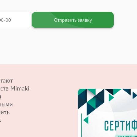
Отправить заявку
агают
ств Mimaki.
м
ными
вить
в