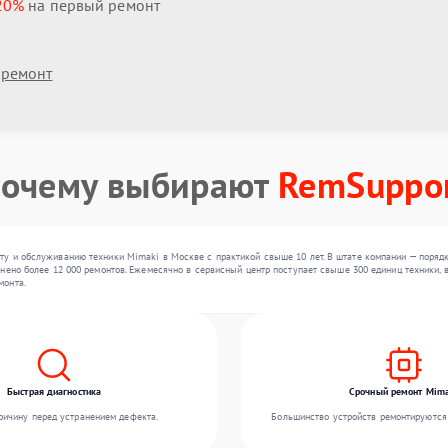
20%
на первый ремонт
 ремонт
очему выбирают
RemSuppo
у и обслуживанию техники Mimaki в Москве с практикой свыше 10 лет. В штате компании — поряд
нено более 12 000 ремонтов. Ежемесячно в сервисный центр поступает свыше 300 единиц техники, 
монта.
Быстрая диагностика
Срочный ремонт Mima
ичину перед устранением дефекта.
Большинство устройств ремонтируются 