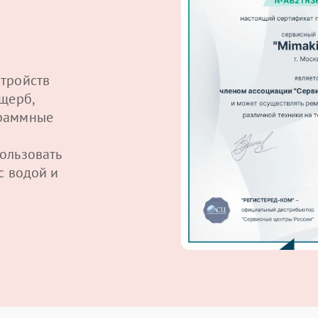
тройств
щерб,
граммные
ользовать
с водой и