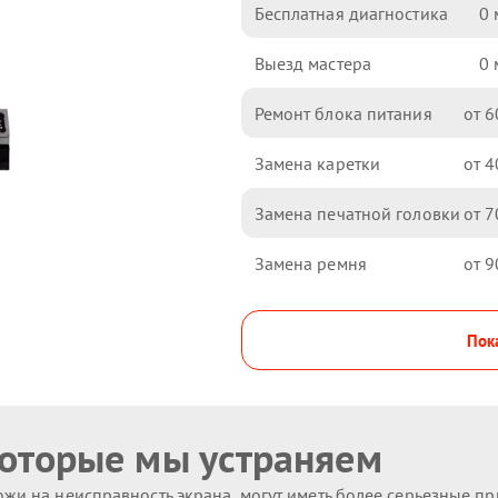
Бесплатная диагностика
0
Выезд мастера
0
Ремонт блока питания
6
Замена каретки
4
Замена печатной головки
7
Замена ремня
9
Пока
которые мы устраняем
жи на неисправность экрана, могут иметь более серьезные п