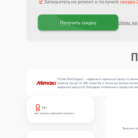
Запишитесь на ремонт и получите
скидку 
Получить скидку
Цены на
П
MimakiRemSupport — надежный сервисный центр по ремонт
оказана свыше 10 000 клиентов, а также выполнено выпол
надежный результат благодаря отлаженным процессам ре
13+
лет опыта в ремонте техники
Выясним пр