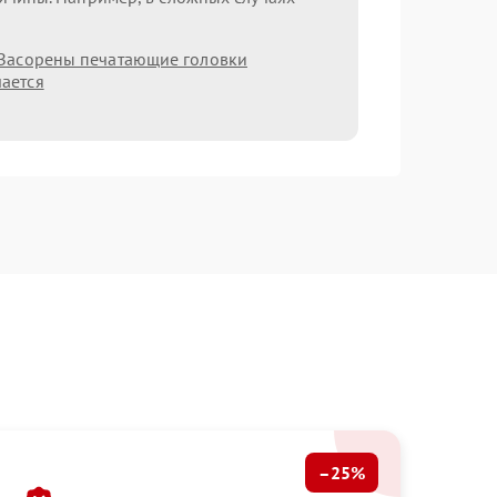
Засорены печатающие головки
ается
–25%