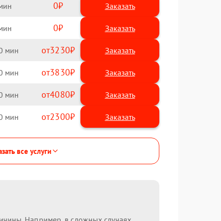
0
Заказать
0
Заказать
3230
0
3830
0
4080
0
2300
0
зать все услуги
ричины. Например, в сложных случаях