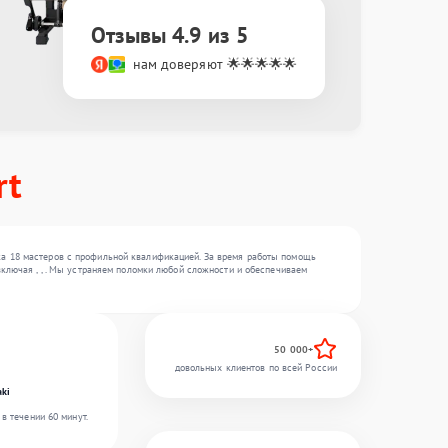
Отзывы 4.9 из 5
нам доверяют 🌟🌟🌟🌟🌟
rt
ка 18 мастеров с профильной квалификацией. За время работы помощь
включая , , . Мы устраняем поломки любой сложности и обеспечиваем
50 000+
довольных клиентов по всей России
ki
в течении 60 минут.