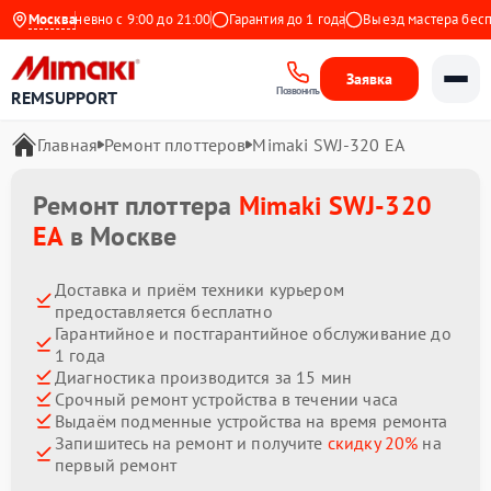
Ежедневно с 9:00 до 21:00
Москва
Гарантия до 1 года
Выезд мастера бесплат
Заявка
Позвонить
REMSUPPORT
Главная
Ремонт плоттеров
Mimaki SWJ-320 EA
Ремонт плоттера
Mimaki SWJ-320
EA
в Москве
Доставка и приём техники курьером
предоставляется бесплатно
Гарантийное и постгарантийное обслуживание до
1 года
Диагностика производится за 15 мин
Срочный ремонт устройства в течении часа
Выдаём подменные устройства на время ремонта
Запишитесь на ремонт и получите
скидку 20%
на
первый ремонт