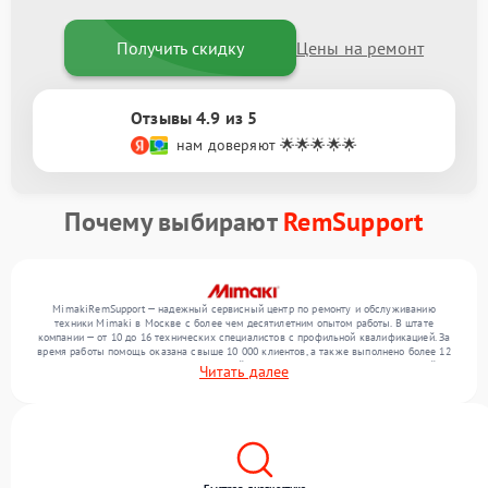
Получить скидку
Цены на ремонт
Отзывы 4.9 из 5
нам доверяют 🌟🌟🌟🌟🌟
Почему выбирают
RemSupport
MimakiRemSupport — надежный сервисный центр по ремонту и обслуживанию
техники Mimaki в Москве с более чем десятилетним опытом работы. В штате
компании — от 10 до 16 технических специалистов с профильной квалификацией. За
время работы помощь оказана свыше 10 000 клиентов, а также выполнено более 12
000 ремонтов. Ежемесячно в сервисный центр поступает более 300 обращений,
Читать далее
включая , , . Мы беремся за задачи любой сложности и гарантируем высокое
качество обслуживания благодаря квалификации мастеров.