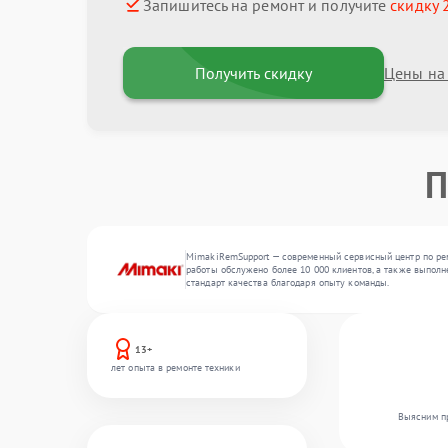
Запишитесь на ремонт и получите
скидку 
Получить скидку
Цены на
П
MimakiRemSupport — современный сервисный центр по рем
работы обслужено более 10 000 клиентов, а также выполн
стандарт качества благодаря опыту команды.
13+
лет опыта в ремонте техники
Выясним пр