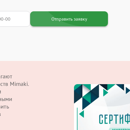
Отправить заявку
агают
ств Mimaki.
м
ными
вить
в