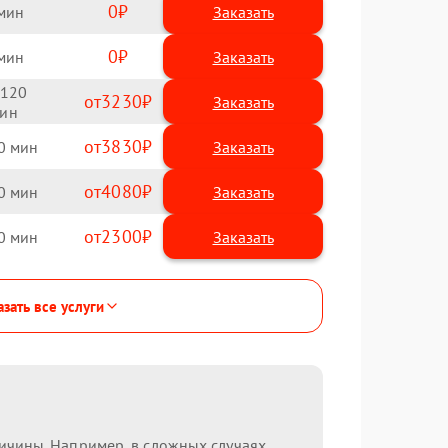
0
Заказать
0
Заказать
120
3230
3830
0
4080
0
2300
0
зать все услуги
ричины. Например, в сложных случаях