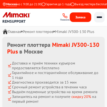
Ежедневно с 9:00 до 21:00
Москва
Гарантия до 1 года
Выезд мастера бесплатно
Заявка
Позвонить
REMSUPPORT
Главная
Ремонт плоттеров
Mimaki JV300-130 Plus
Ремонт плоттера
Mimaki JV300-130
Plus
в Москве
Доставка и приём техники курьером
предоставляется бесплатно
Гарантийное и постгарантийное обслуживание до
1 года
Диагностика производится за 15 мин
Срочный ремонт устройства в течении часа
Выдаём подменные устройства на время ремонта
Запишитесь на ремонт и получите
скидку 20%
на
первый ремонт