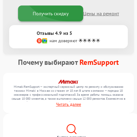
Получить скидку
Цены на ремонт
Отзывы 4.9 из 5
нам доверяют 🌟🌟🌟🌟🌟
Почему выбирают
RemSupport
MimakiRemSupport — экспертный сервисный центр по ремонту и обслуживанию
техники Mimaki в Москве со стажем от 10 лет. В штате компании — порядка 18
инженеров с профессиональной подготовкой. За время работы помощь оказана
свыше 10 000 клиентов, а также выполнено свыше 12 000 ремонтов. Ежемесячно в
сервисный центр поступает от 300 устройств, включая , , . Мы выполняем ремонт
Читать далее
различного уровня сложности и поддерживаем высокий стандарт качества благодаря
использованию современного оборудования.