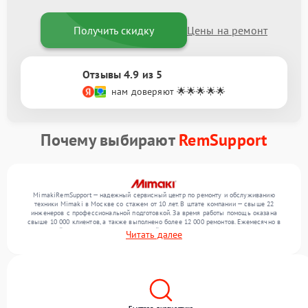
Получить скидку
Цены на ремонт
Отзывы 4.9 из 5
нам доверяют 🌟🌟🌟🌟🌟
Почему выбирают
RemSupport
MimakiRemSupport — надежный сервисный центр по ремонту и обслуживанию
техники Mimaki в Москве со стажем от 10 лет. В штате компании — свыше 22
инженеров с профессиональной подготовкой. За время работы помощь оказана
свыше 10 000 клиентов, а также выполнено более 12 000 ремонтов. Ежемесячно в
сервисный центр поступает от 300 устройств, включая , , . Мы беремся за задачи
Читать далее
любой сложности и поддерживаем высокий стандарт качества благодаря
использованию современного оборудования.