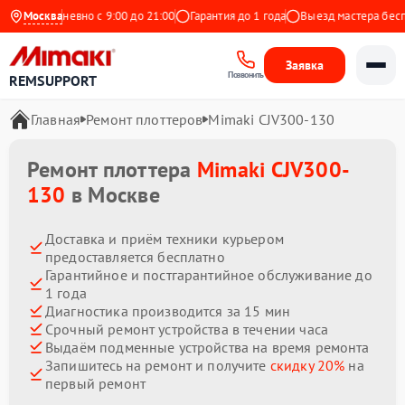
с
Ежедневно с 9:00 до 21:00
Москва
Гарантия до 1 года
Выезд мастера беспла
Заявка
Позвонить
REMSUPPORT
Главная
Ремонт плоттеров
Mimaki CJV300-130
Ремонт плоттера
Mimaki CJV300-
130
в Москве
Доставка и приём техники курьером
предоставляется бесплатно
Гарантийное и постгарантийное обслуживание до
1 года
Диагностика производится за 15 мин
Срочный ремонт устройства в течении часа
Выдаём подменные устройства на время ремонта
Запишитесь на ремонт и получите
скидку 20%
на
первый ремонт