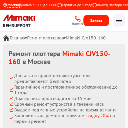
кс
Ежедневно с 9:00 до 21:00
Москва
Гарантия до 1 года
Выезд мастера беспла
Заявка
Позвонить
REMSUPPORT
Главная
Ремонт плоттеров
Mimaki CJV150-160
Ремонт плоттера
Mimaki CJV150-
160
в Москве
Доставка и приём техники курьером
предоставляется бесплатно
Гарантийное и постгарантийное обслуживание до
1 года
Диагностика производится за 15 мин
Срочный ремонт устройства в течении часа
Выдаём подменные устройства на время ремонта
Запишитесь на ремонт и получите
скидку 20%
на
первый ремонт