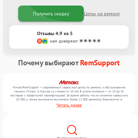
Получить скидку
Цены на ремонт
Отзывы 4.9 из 5
нам доверяют 🌟🌟🌟🌟🌟
Почему выбирают
RemSupport
MimakiRemSupport — современный сервисный центр по ремонту и обслуживанию
техники Mimaki в Москве со стажем от 10 лет. В штате компании — от 10 до 16
мастеров с профильной квалификацией. За время работы число клиентов превысило
10 000, а также выполнено выполнено более 12 000 ремонтов. Ежемесячно в
сервисный центр поступает от 300 устройств, включая , , . Мы устраняем поломки
Читать далее
любой сложности и поддерживаем высокий стандарт качества благодаря
квалификации мастеров.