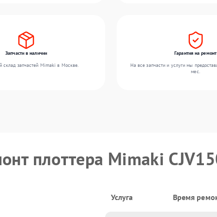
Запчасти в наличии
Гарантия на ремонт
 склад запчастей Mimaki в Москве.
На все запчасти и услуги мы предостав
мес.
монт плоттера Mimaki CJV1
Услуга
Время ремо