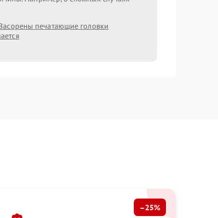
Засорены печатающие головки
ается
–25%