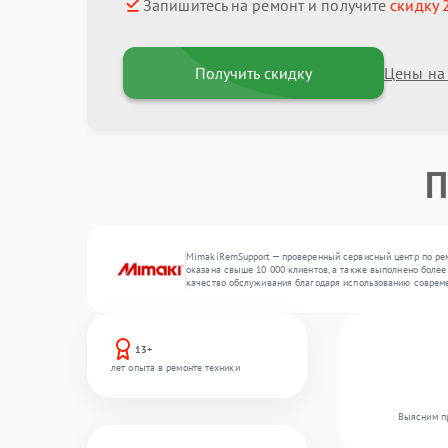
Запишитесь на ремонт и получите
скидку 
Получить скидку
Цены на
П
MimakiRemSupport — проверенный сервисный центр по рем
оказана свыше 10 000 клиентов, а также выполнено более
качество обслуживания благодаря использованию совреме
13+
лет опыта в ремонте техники
Выясним пр