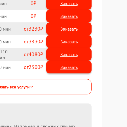
0
Заказать
0
Заказать
3230
0
3830
0
110
4080
2300
0
зать все услуги
ричины. Например, в сложных случаях