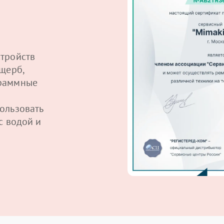
тройств
щерб,
граммные
ользовать
с водой и