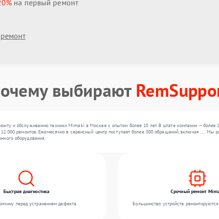
20%
на первый ремонт
 ремонт
очему выбирают
RemSuppo
онту и обслуживанию техники Mimaki в Москве с опытом более 10 лет. В штате компании — более 
 12 000 ремонтов. Ежемесячно в сервисный центр поступает более 300 обращений, включая , , . Мы
нного оборудования.
Быстрая диагностика
Срочный ремонт Mima
ичину перед устранением дефекта.
Большинство устройств ремонтируются 