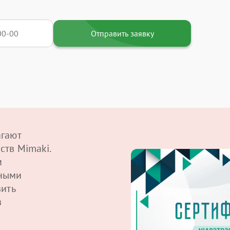
Отправить заявку
агают
ств Mimaki.
м
ными
вить
в