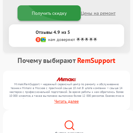
Получить скидку
Цены на ремонт
Отзывы 4.9 из 5
нам доверяют 🌟🌟🌟🌟🌟
Почему выбирают
RemSupport
MimakiRemSupport — надежный сервисный центр по ремонту и обслуживанию
техники Mimaki в Москве с практикой свыше 10 лет. В штате компании — свыше 14
мастеров с профессиональной подготовкой. За время работы к нам обратились более
10 000 клиентов, а также выполнено выполнено более 12 000 ремонтов. Ежемесячно в
сервисный центр поступает более 300 устройств, включая , , . Мы устраняем поломки
Читать далее
любой сложности и поддерживаем высокий стандарт качества благодаря
отлаженным процессам ремонта.