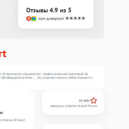
Отзывы 4.9 из 5
нам доверяют 🌟🌟🌟🌟🌟
rt
 18 технических специалистов с профессиональной подготовкой. За
 300 обращений, включая , , . Мы устраняем поломки любой сложности и
50 000+
довольных клиентов по всей России
ki
в течении 60 минут.