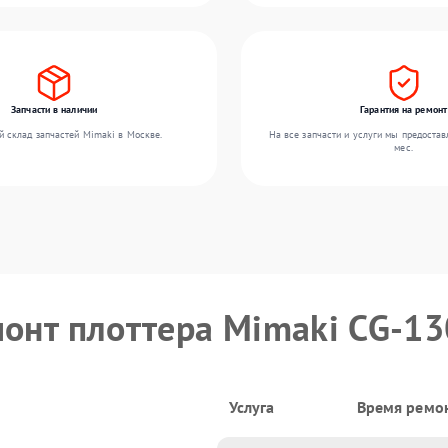
Запчасти в наличии
Гарантия на ремонт
 склад запчастей Mimaki в Москве.
На все запчасти и услуги мы предостав
мес.
монт плоттера Mimaki CG-1
Услуга
Время ремо