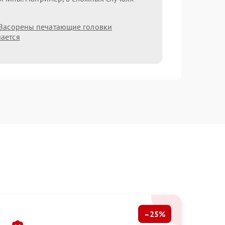
Засорены печатающие головки
ается
–25%