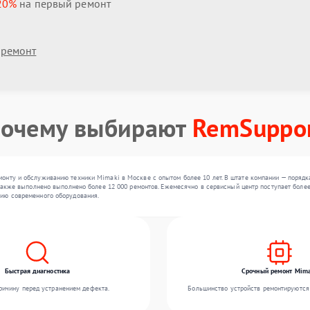
20%
на первый ремонт
 ремонт
очему выбирают
RemSuppo
онту и обслуживанию техники Mimaki в Москве с опытом более 10 лет. В штате компании — порядка
 также выполнено выполнено более 12 000 ремонтов. Ежемесячно в сервисный центр поступает более
ию современного оборудования.
Быстрая диагностика
Срочный ремонт Mima
ичину перед устранением дефекта.
Большинство устройств ремонтируются 