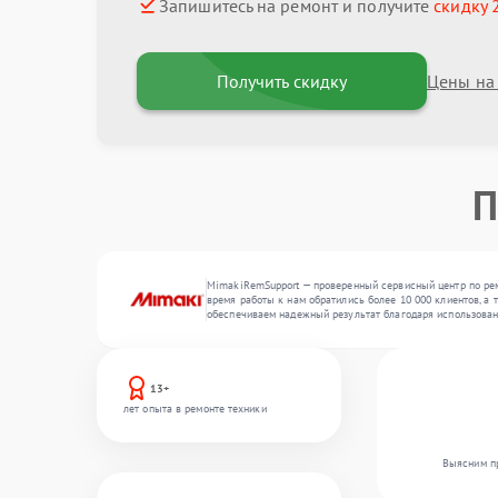
Запишитесь на ремонт и получите
скидку 
Получить скидку
Цены на
П
MimakiRemSupport — проверенный сервисный центр по рем
время работы к нам обратились более 10 000 клиентов, а
обеспечиваем надежный результат благодаря использован
13+
лет опыта в ремонте техники
Выясним пр