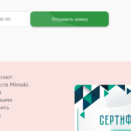
Отправить заявку
агают
ств Mimaki.
м
ными
вить
в