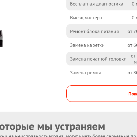
Бесплатная диагностика
0
Выезд мастера
0
Ремонт блока питания
7
Замена каретки
6
Замена печатной головки
Замена ремня
8
Пока
которые мы устраняем
жи на неисправность экрана, могут иметь более серьезные п