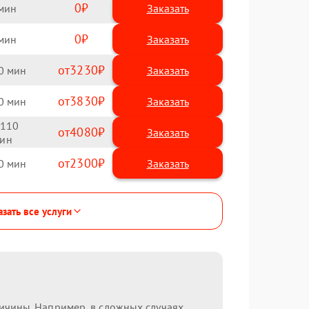
0
Заказать
0
Заказать
3230
0
3830
0
110
4080
2300
0
зать все услуги
ричины. Например, в сложных случаях