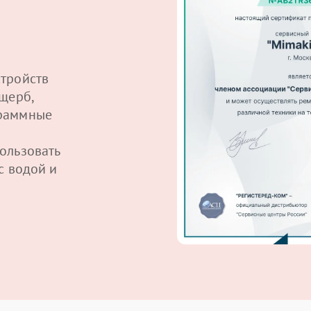
тройств
щерб,
граммные
ользовать
с водой и