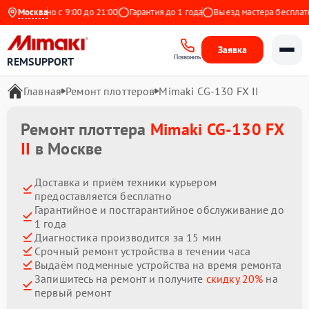
Ежедневно с 9:00 до 21:00
Москва
Гарантия до 1 года
Выезд мастера бесплатно
Заявка
Позвонить
REMSUPPORT
Главная
Ремонт плоттеров
Mimaki CG-130 FX II
Ремонт плоттера
Mimaki CG-130 FX
II
в Москве
Доставка и приём техники курьером
предоставляется бесплатно
Гарантийное и постгарантийное обслуживание до
1 года
Диагностика производится за 15 мин
Срочный ремонт устройства в течении часа
Выдаём подменные устройства на время ремонта
Запишитесь на ремонт и получите
скидку 20%
на
первый ремонт