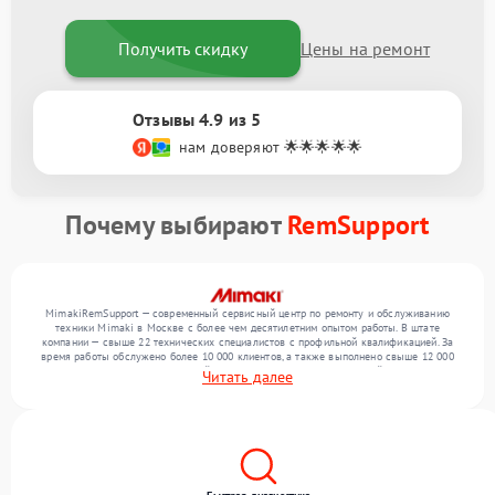
Получить скидку
Цены на ремонт
Отзывы 4.9 из 5
нам доверяют 🌟🌟🌟🌟🌟
Почему выбирают
RemSupport
MimakiRemSupport — современный сервисный центр по ремонту и обслуживанию
техники Mimaki в Москве с более чем десятилетним опытом работы. В штате
компании — свыше 22 технических специалистов с профильной квалификацией. За
время работы обслужено более 10 000 клиентов, а также выполнено свыше 12 000
ремонтов. Ежемесячно в сервисный центр поступает более 300 устройств, включая , , .
Читать далее
Мы беремся за задачи любой сложности и гарантируем высокое качество
обслуживания благодаря использованию современного оборудования.