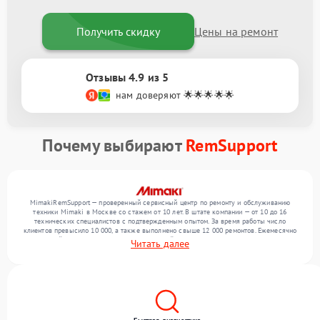
Получить скидку
Цены на ремонт
Отзывы 4.9 из 5
нам доверяют 🌟🌟🌟🌟🌟
Почему выбирают
RemSupport
MimakiRemSupport — проверенный сервисный центр по ремонту и обслуживанию
техники Mimaki в Москве со стажем от 10 лет. В штате компании — от 10 до 16
технических специалистов с подтвержденным опытом. За время работы число
клиентов превысило 10 000, а также выполнено свыше 12 000 ремонтов. Ежемесячно
в сервисный центр поступает более 300 устройств, включая , , . Мы беремся за задачи
Читать далее
любой сложности и предлагаем стабильный уровень сервиса благодаря опыту
команды.