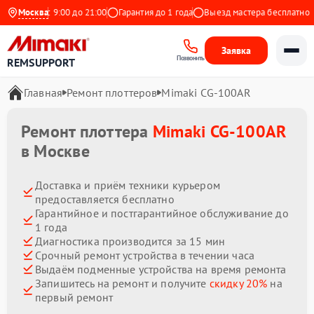
дневно с 9:00 до 21:00
Москва
Гарантия до 1 года
Выезд мастера бесплатно
Заявка
Позвонить
REMSUPPORT
Главная
Ремонт плоттеров
Mimaki CG-100AR
Ремонт плоттера
Mimaki CG-100AR
в Москве
Доставка и приём техники курьером
предоставляется бесплатно
Гарантийное и постгарантийное обслуживание до
1 года
Диагностика производится за 15 мин
Срочный ремонт устройства в течении часа
Выдаём подменные устройства на время ремонта
Запишитесь на ремонт и получите
скидку 20%
на
первый ремонт