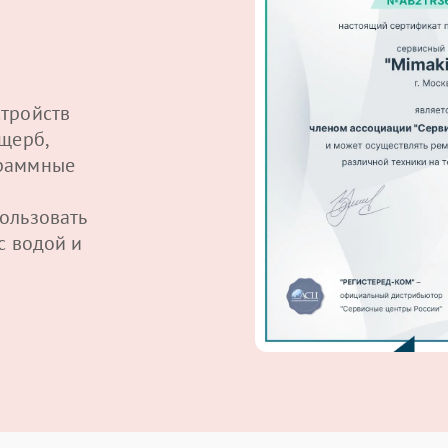
тройств
щерб,
граммные
ользовать
с водой и