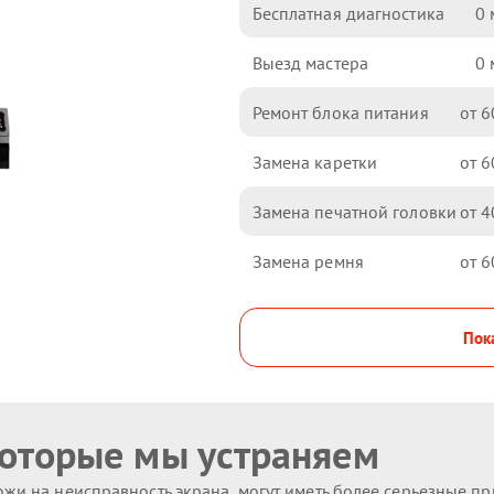
Бесплатная диагностика
0
Выезд мастера
0
Ремонт блока питания
6
Замена каретки
6
Замена печатной головки
4
Замена ремня
6
Пока
которые мы устраняем
жи на неисправность экрана, могут иметь более серьезные п