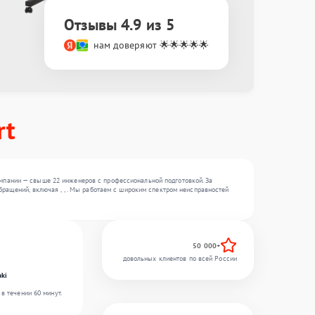
Отзывы 4.9 из 5
нам доверяют 🌟🌟🌟🌟🌟
rt
мпании — свыше 22 инженеров с профессиональной подготовкой. За
ращений, включая , , . Мы работаем с широким спектром неисправностей
50 000+
довольных клиентов по всей России
ki
в течении 60 минут.