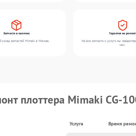
Запчасти в наличии
Гарантия на ремонт
 склад запчастей Mimaki в Москве.
На все запчасти и услуги мы предостав
мес.
онт плоттера Mimaki CG-100
Услуга
Время ремо