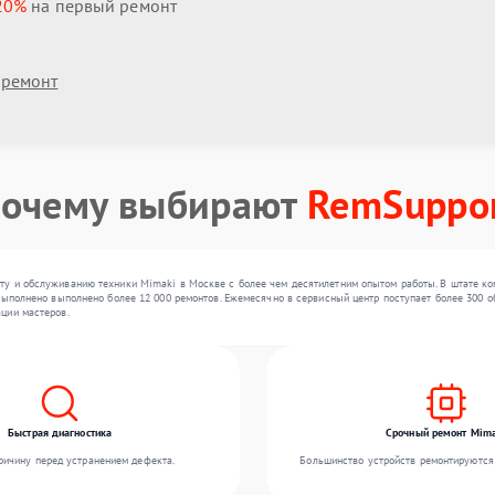
20%
на первый ремонт
 ремонт
очему выбирают
RemSuppo
у и обслуживанию техники Mimaki в Москве с более чем десятилетним опытом работы. В штате ко
выполнено выполнено более 12 000 ремонтов. Ежемесячно в сервисный центр поступает более 300 об
ции мастеров.
Быстрая диагностика
Срочный ремонт Mima
ичину перед устранением дефекта.
Большинство устройств ремонтируются 