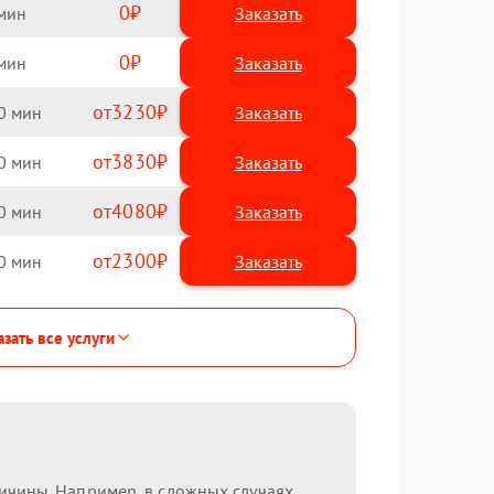
0
Заказать
0
Заказать
3230
0
3830
0
4080
0
2300
0
зать все услуги
ричины. Например, в сложных случаях