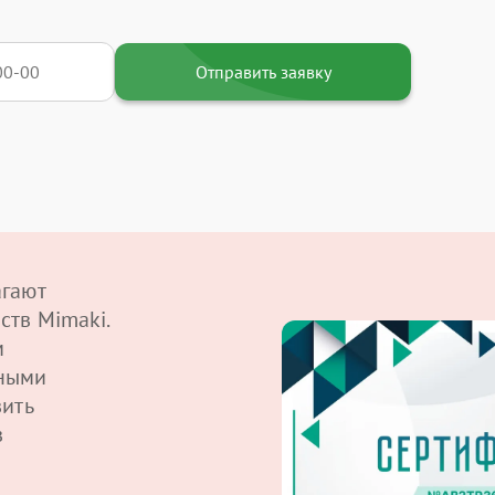
Отправить заявку
агают
ств Mimaki.
м
ными
вить
в