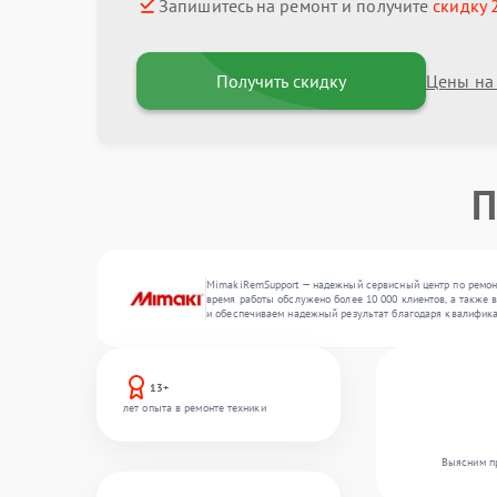
Запишитесь на ремонт и получите
скидку 
Получить скидку
Цены на
П
MimakiRemSupport — надежный сервисный центр по ремонт
время работы обслужено более 10 000 клиентов, а также 
и обеспечиваем надежный результат благодаря квалифика
13+
лет опыта в ремонте техники
Выясним пр