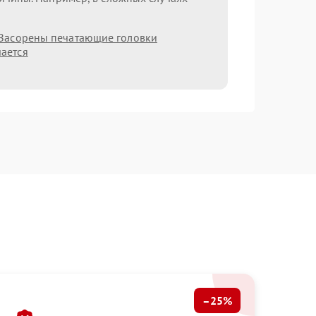
Засорены печатающие головки
ается
–25%