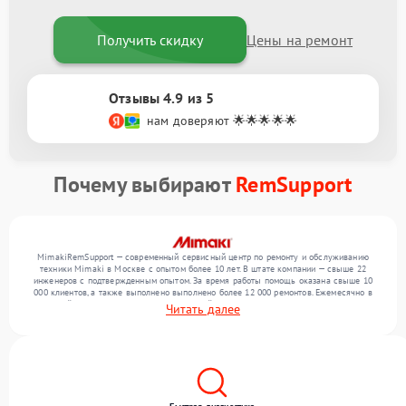
Получить скидку
Цены на ремонт
Отзывы 4.9 из 5
нам доверяют 🌟🌟🌟🌟🌟
Почему выбирают
RemSupport
MimakiRemSupport — современный сервисный центр по ремонту и обслуживанию
техники Mimaki в Москве с опытом более 10 лет. В штате компании — свыше 22
инженеров с подтвержденным опытом. За время работы помощь оказана свыше 10
000 клиентов, а также выполнено выполнено более 12 000 ремонтов. Ежемесячно в
сервисный центр поступает более 300 устройств, включая , , . Мы работаем с широким
Читать далее
спектром неисправностей и поддерживаем высокий стандарт качества благодаря
использованию современного оборудования.