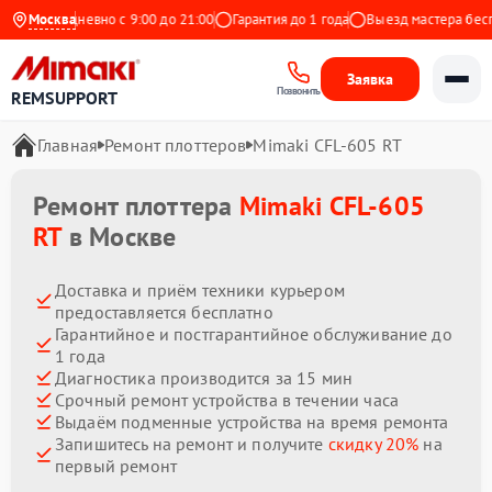
с
Ежедневно с 9:00 до 21:00
Москва
Гарантия до 1 года
Выезд мастера беспла
Заявка
Позвонить
REMSUPPORT
Главная
Ремонт плоттеров
Mimaki CFL-605 RT
Ремонт плоттера
Mimaki CFL-605
RT
в Москве
Доставка и приём техники курьером
предоставляется бесплатно
Гарантийное и постгарантийное обслуживание до
1 года
Диагностика производится за 15 мин
Срочный ремонт устройства в течении часа
Выдаём подменные устройства на время ремонта
Запишитесь на ремонт и получите
скидку 20%
на
первый ремонт