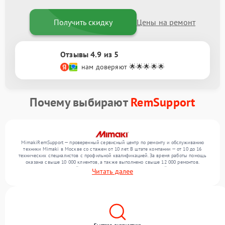
Получить скидку
Цены на ремонт
Отзывы 4.9 из 5
нам доверяют 🌟🌟🌟🌟🌟
Почему выбирают
RemSupport
MimakiRemSupport — проверенный сервисный центр по ремонту и обслуживанию
техники Mimaki в Москве со стажем от 10 лет. В штате компании — от 10 до 16
технических специалистов с профильной квалификацией. За время работы помощь
оказана свыше 10 000 клиентов, а также выполнено свыше 12 000 ремонтов.
Ежемесячно в сервисный центр поступает более 300 обращений, включая , , . Мы
Читать далее
работаем с широким спектром неисправностей и поддерживаем высокий стандарт
качества благодаря опыту команды.