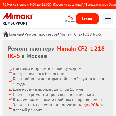
Ежедневно с 9:00 до 21:00
Москва
Гарантия до 1 года
Выезд мастера бесплат
Заявка
Позвонить
REMSUPPORT
Главная
Ремонт плоттеров
Mimaki CF2-1218 RC-S
Ремонт плоттера
Mimaki CF2-1218
RC-S
в Москве
Доставка и приём техники курьером
предоставляется бесплатно
Гарантийное и постгарантийное обслуживание до
1 года
Диагностика производится за 15 мин
Срочный ремонт устройства в течении часа
Выдаём подменные устройства на время ремонта
Запишитесь на ремонт и получите
скидку 20%
на
первый ремонт