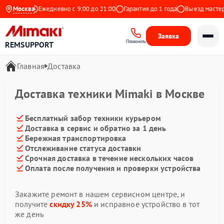
на Яндекс
Москва
Ежедневно с 9:00 до 21:00
Гарантия до 1 года
Выезд мастера
Заявка
Позвонить
REMSUPPORT
Главная
Доставка
Доставка техники Mimaki в Москве
Бесплатный забор техники курьером
Доставка в сервис и обратно за 1 день
Бережная транспортировка
Отслеживание статуса доставки
Срочная доставка в течение нескольких часов
Оплата после получения и проверки устройства
Закажите ремонт в нашем сервисном центре, и
получите
скидку 25%
и исправное устройство в тот
же день